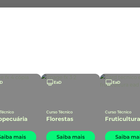
aD
EaD
EaD
Técnico
Curso Técnico
Curso Técnico
opecuária
Florestas
Fruticultur
Saiba mais
Saiba mais
Saiba ma