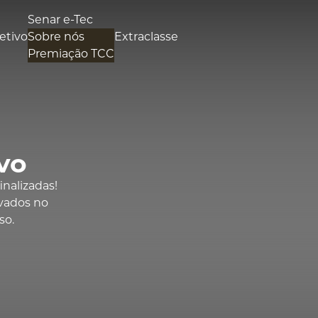
Senar e-Tec
etivo
Sobre nós
Extraclasse
Premiação TCC
vo
inalizadas!
ovados no
so.